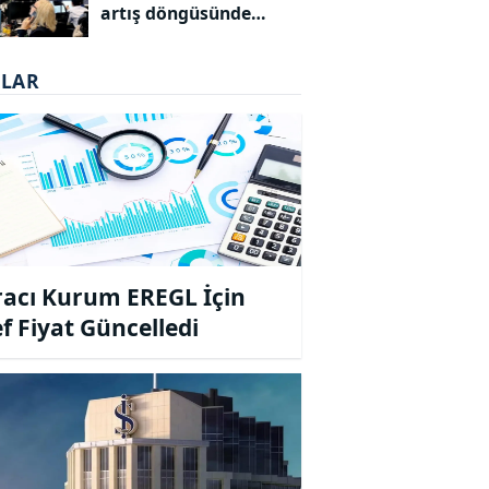
artış döngüsünde
dirençli kalabilir
ALAR
racı Kurum EREGL İçin
f Fiyat Güncelledi