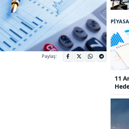
PIYAS
Paylaş:
11 A
Hede