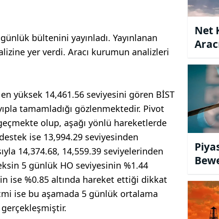
Net 
günlük bültenini yayınladı. Yayınlanan
Arac
izine yer verdi. Aracı kurumun analizleri
Fiyat
en yüksek 14,461.56 seviyesini gören BİST
ıpla tamamladığı gözlenmektedir. Pivot
 geçmekte olup, aşağı yönlü hareketlerde
i destek ise 13,994.29 seviyesinden
Piya
sıyla 14,374.68, 14,559.39 seviyelerinden
Bewe
ksin 5 günlük HO seviyesinin %1.44
Erte
n ise %0.85 altında hareket ettiği dikkat
cmi ise bu aşamada 5 günlük ortalama
gerçekleşmiştir.