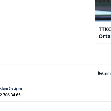
TTK
Orta
Çıktı
İletişim
klam İletişim
2 706 34 65