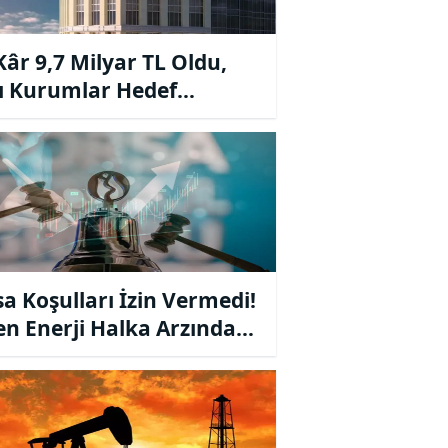
Kâr 9,7 Milyar TL Oldu,
ı Kurumlar Hedef
larını Revize Etti
sa Koşulları İzin Vermedi!
n Enerji Halka Arzında
leme Kararı