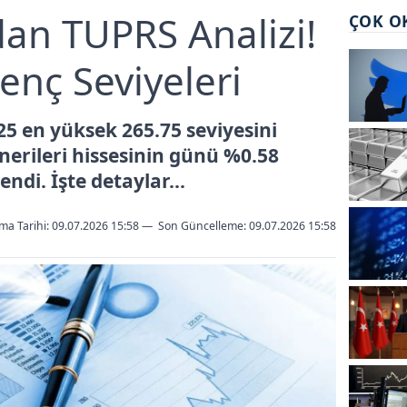
an TUPRS Analizi!
ÇOK O
enç Seviyeleri
25 en yüksek 265.75 seviyesini
nerileri hissesinin günü %0.58
ndi. İşte detaylar...
ma Tarihi: 09.07.2026 15:58
—
Son Güncelleme:
09.07.2026 15:58