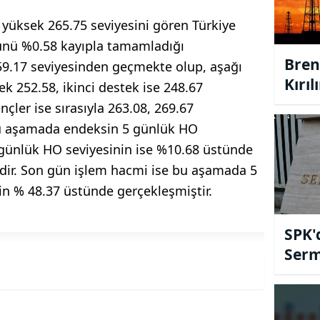
yüksek 265.75 seviyesini gören Türkiye
 günü %0.58 kayıpla tamamladığı
Bren
59.17 seviyesinden geçmekte olup, aşağı
Kırıl
ek 252.58, ikinci destek ise 248.67
çler ise sırasıyla 263.08, 269.67
Bu aşamada endeksin 5 günlük HO
 günlük HO seviyesinin ise %10.68 üstünde
edir. Son gün işlem hacmi ise bu aşamada 5
n % 48.37 üstünde gerçekleşmiştir.
SPK'd
Serm