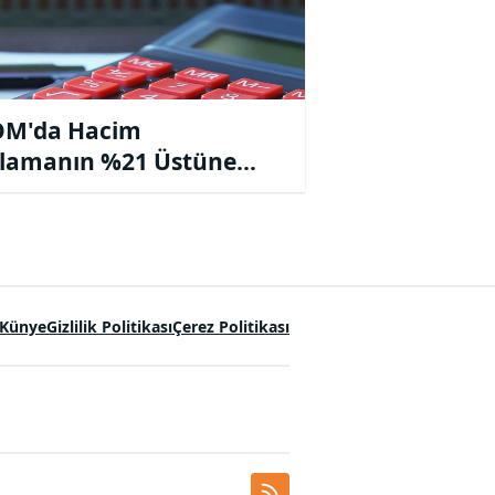
OM'da Hacim
lamanın %21 Üstüne
!
Künye
Gizlilik Politikası
Çerez Politikası