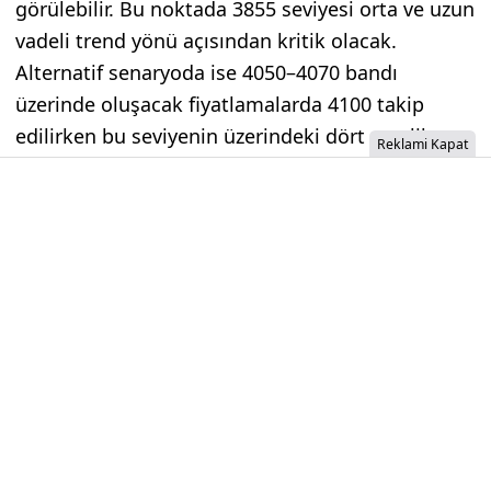
görülebilir. Bu noktada 3855 seviyesi orta ve uzun
vadeli trend yönü açısından kritik olacak.
Alternatif senaryoda ise 4050–4070 bandı
üzerinde oluşacak fiyatlamalarda 4100 takip
edilirken bu seviyenin üzerindeki dört saatlik
Reklami Kapat
mum kapanışı, 4185–4220 bandına doğru kısa
vadeli toparlanma potansiyelini destekleyebilir.
Günün önemli seviyesi: 4050- 4070 Bölgesi
İzinsiz İçerik Alınamaz...
Aracı Kurum, EKGYO'yu 33,10 TL
Hedef Fiyatla Model Portföyüne
Ekledi