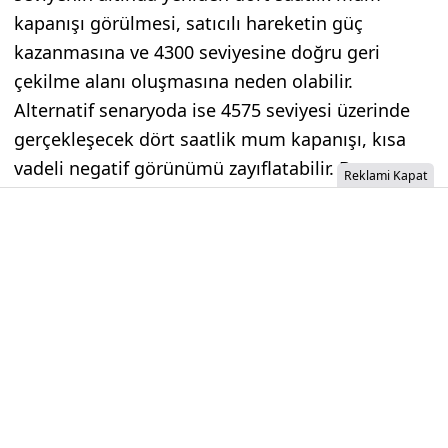
kapanışı görülmesi, satıcılı hareketin güç
kazanmasına ve 4300 seviyesine doğru geri
çekilme alanı oluşmasına neden olabilir.
Alternatif senaryoda ise 4575 seviyesi üzerinde
gerçekleşecek dört saatlik mum kapanışı, kısa
vadeli negatif görünümü zayıflatabilir. Bu
Reklami Kapat
durumda 4660 seviyesine doğru toparlanma
izlenebilir.
Günün önemli seviyesi: 4575 Seviyesi
İzinsiz İçerik Alınamaz...
Jeopolitik Kriz Borsa İstanbul’u
Vurdu! BİST 100 Haftayı Ekside