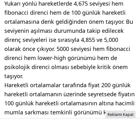
Yukarı yönlü hareketlerde 4,675 seviyesi hem
fibonacci direnci hem de 100 günlük hareketli
ortalamasına denk geldiğinden önem taşıyor. Bu
seviyenin aşılması durumunda takip edilecek
direnç seviyeleri ise sırasıyla 4,855 ve 5,000
olarak önce çıkıyor. 5000 seviyesi hem fibonacci
direnci hem lower-high görünümü hem de
psikolojik direnci olması sebebiyle kritik önem
taşıyor.
Hareketli ortalamalar tarafında fiyat 200 günlük
hareketli ortalamanın üzerinde seyretsede fiyatın
100 günlük hareketli ortalamasının altına hacimli
mumla sarkması temkinli görünümü korumak
Reklami Kapat
gerektiğini gösteriyor. İndikatör tarafında is
Stochastic RSI göstergesi alıcı momentumunun
zayıfladığını gösteriyor.