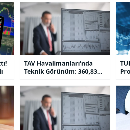
Gün
tı!
TAV Havalimanları'nda
TUR
dı
Teknik Görünüm: 360,83
Pro
Seviyesi Yönü Belirleyecek
33.
mi?