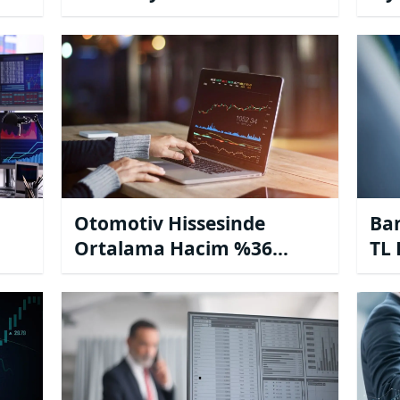
Otomotiv Hissesinde
Ban
Ortalama Hacim %36
TL 
Düştü
Sev