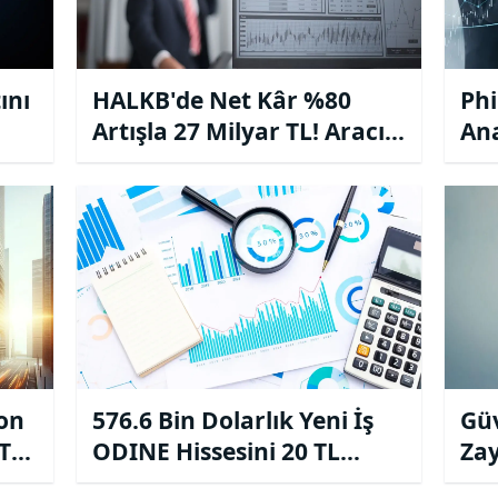
ını
HALKB'de Net Kâr %80
Phi
Artışla 27 Milyar TL! Aracı
Ana
!
Kurum Endeks Altı Getiri
Mil
Dedi
yon
576.6 Bin Dolarlık Yeni İş
Güv
OTK
ODINE Hissesini 20 TL
Zay
Birden Fiyatladı!
Bas