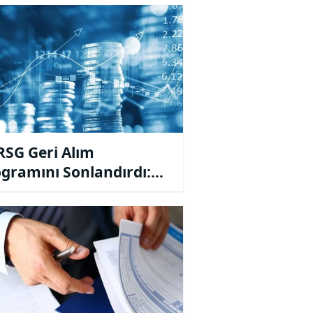
deme Getirebilir
SG Geri Alım
gramını Sonlandırdı:
163.784 Lot Geri Alındı!