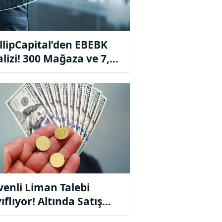
llipCapital’den EBEBK
lizi! 300 Mağaza ve 7,5
yar TL Ciro
enli Liman Talebi
ıflıyor! Altında Satış
kısı 4756 Seviyesini